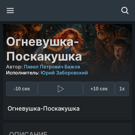
Главная
Огневушка-
Жанры
Поскакушка
Авторы
Автор:
Павел Петрович Бажов
Исполнитель:
Юрий Заборовский
Исполнители
-10 сек
+10 сек
1x
Случайная книга
Огневушка-Поскакушка
ОПИСАНИЕ