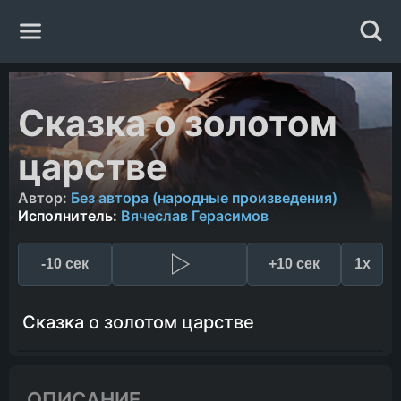
Главная
Сказка о золотом
Жанры
царстве
Авторы
Автор:
Без автора (народные произведения)
Исполнитель:
Вячеслав Герасимов
Исполнители
-10 сек
+10 сек
1x
Случайная книга
Сказка о золотом царстве
ОПИСАНИЕ