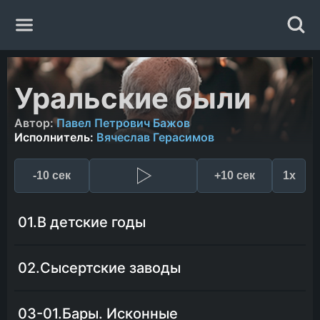
Главная
Уральские были
Жанры
Автор:
Павел Петрович Бажов
Исполнитель:
Вячеслав Герасимов
Авторы
-10 сек
+10 сек
1x
Исполнители
01.В детские годы
Случайная книга
02.Сысертские заводы
03-01.Бары. Исконные