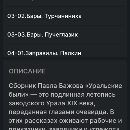
03-02.Бары. Турчаниниха
03-03.Бары. Пучеглазик
04-01.Заправилы. Палкин
ОПИСАНИЕ
04-02.Заправилы. Воробушек
Сборник Павла Бажова «Уральские
04-03.Заправилы. Кузькино отродье
были» — это подлинная летопись
заводского Урала XIX века,
05-01.Мастерко
переданная глазами очевидца. В
этих рассказах оживают рабочие и
05-02.Приказные
приказчики, заводчики и углежоги,