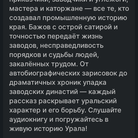
мастера и каторжане — все те, кто
05-03.Заводские
создавал промышленную историю
края. Бажов с острой сатирой и
точностью передаёт жизнь
05-04.Приисковые
заводов, несправедливость
порядков и судьбы людей,
05-05.Спичечники и кустари
закалённых трудом. От
автобиографических зарисовок до
05-06.Чертознаи
драматичных хроник упадка
заводских династий — каждый
05-07.Старики
рассказ раскрывает уральский
характер и его борьбу. Слушайте
06-01.Драки. Агапыч
аудиокнигу и погружайтесь в
живую историю Урала!
06-02.Расчёты по мелочишкам