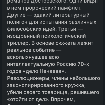
романов Достоевского. Одни видят
в нем пророческий памфлет.
02-06.Петр Степанович в хлопотах
Другие — эдакий литературный
полигон для испытания различных
02-07.У наших
философских идей. Третьи —
изощренный психологический
триллер. В основе сюжета лежит
02-08.Иван царевич
реальное событие —
всколыхнувшее всю
02-09.Степана Трофимовича описали
интеллектуальную Россию 70-х
годов «дело Нечаева».
02-10.Флибустьеры. Роковое утро
Революционеры, члены небольшого
законспирированного кружка,
03-01.Праздник. Отдел первый
убили своего товарища, решившего
«отойти от дел». Впрочем,
03-02.Окончание праздника