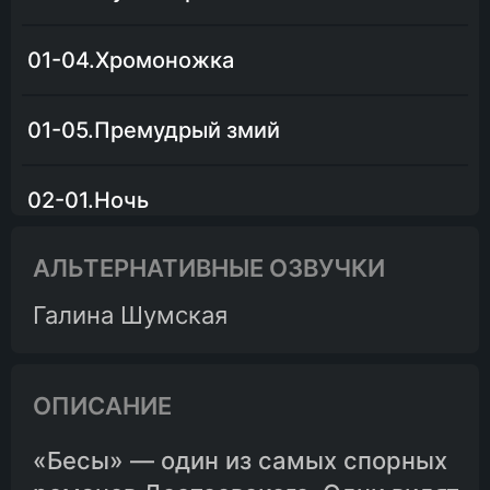
01-04.Хромоножка
01-05.Премудрый змий
02-01.Ночь
АЛЬТЕРНАТИВНЫЕ ОЗВУЧКИ
02-02.Ночь (продолжение)
Галина Шумская
02-03.Поединок
ОПИСАНИЕ
02-04.Все в ожидании
«Бесы» — один из самых спорных
02-05.Пред праздником