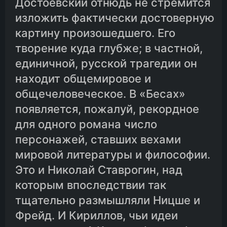
Достоевский отнюдь не стремится
изложить фактически достоверную
03-03.Законченный роман
картину произошедшего. Его
творение куда глубже; в частной,
03-04.Последнее решение
единичной, русской трагедии он
находит общемировое и
03-05.Путешественница
общечеловеческое. В «Бесах»
появляется, пожалуй, рекордное
для одного романа число
03-06.Многотрудная ночь
персонажей, ставших вехами
мировой литературы и философии.
03-07.Последнее странствование Степана Трофимовича
Это и Николай Ставрогин, над
которым впоследствии так
03-08.Заключение
тщательно размышляли Ницше и
Фрейд. И Кириллов, чьи идеи
03-09.У Тихона