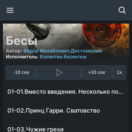
Главная
Бесы
Жанры
Автор:
Фёдор Михайлович Достоевский
Исполнитель:
Валентин Аксентюк
Авторы
-10 сек
+10 сек
1x
Исполнители
01-01.Вместо введения. Несколько подробностей из биографии многочтимого Степана Трофимовича Верховенского
Случайная книга
01-02.Принц Гарри. Сватовство
01-03.Чужие грехи