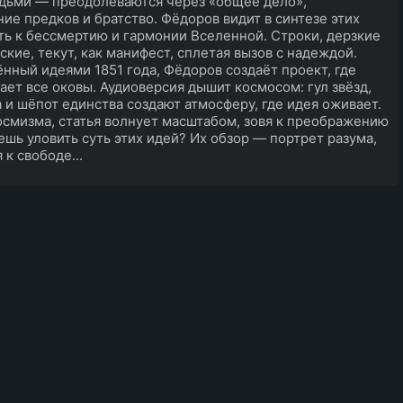
дьми — преодолеваются через «общее дело»,
ие предков и братство. Фёдоров видит в синтезе этих
ть к бессмертию и гармонии Вселенной. Строки, дерзкие
ские, текут, как манифест, сплетая вызов с надеждой.
нный идеями 1851 года, Фёдоров создаёт проект, где
ает все оковы. Аудиоверсия дышит космосом: гул звёзд,
а и шёпот единства создают атмосферу, где идея оживает.
смизма, статья волнует масштабом, зовя к преображению
ешь уловить суть этих идей? Их обзор — портрет разума,
 к свободе...