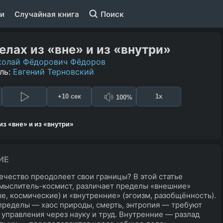
и
Случайная книга
Поиск
елах из «вне» и из «внутри»
колай Фёдорович Фёдоров
ль:
Евгений Терновский
+10 сек
1x
100%
из «вне» и из «внутри»
ИЕ
ечество преодолеет свои границы? В этой статье
мыслитель-космист, различает пределы «внешние»
е, космические) и «внутренние» (эгоизм, разобщённость).
ределы — хаос природы, смерть, энтропия — требуют
 управления через науку и труд. Внутренние — разлад