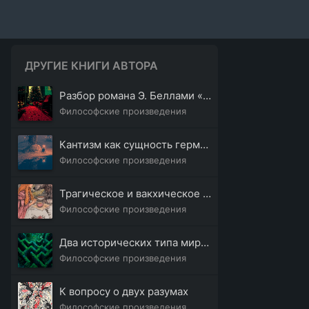
ДРУГИЕ КНИГИ АВТОРА
Разбор романа Э. Беллами «Оглядываясь назад от 1887 к 2000 году»
Философские произведения
Кантизм как сущность германизма
Философские произведения
Трагическое и вакхическое у Шопенгауэра и Ницше
Философские произведения
Два исторических типа мировоззрений
Философские произведения
К вопросу о двух разумах
Философские произведения