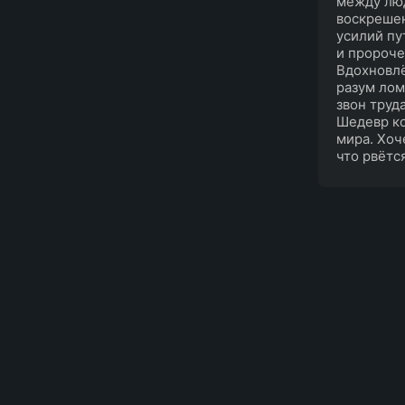
между лю
воскрешен
усилий пу
и пророче
Вдохновлё
разум лом
звон труд
Шедевр ко
мира. Хоч
что рвётся