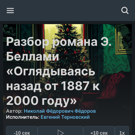
Главная
Разбор романа Э.
Жанры
Беллами
Авторы
«Оглядываясь
назад от 1887 к
Исполнители
2000 году»
Случайная книга
Автор:
Николай Фёдорович Фёдоров
Исполнитель:
Евгений Терновский
-10 сек
+10 сек
1x