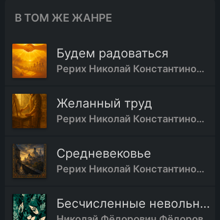
В ТОМ ЖЕ ЖАНРЕ
Будем радоваться
Рерих Николай Константинович
Желанный труд
Рерих Николай Константинович
Средневековье
Рерих Николай Константинович
Бесчисленные невольные возвраты или единый, сознательный и добровольный возврат?
Николай Фёдорович Фёдоров