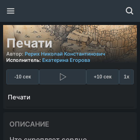
Главная
Печати
Жанры
Автор:
Рерих Николай Константинович
Исполнитель:
Екатерина Егорова
Авторы
-10 сек
+10 сек
1x
Исполнители
Печати
Случайная книга
ОПИСАНИЕ
Что скрепляет сердце