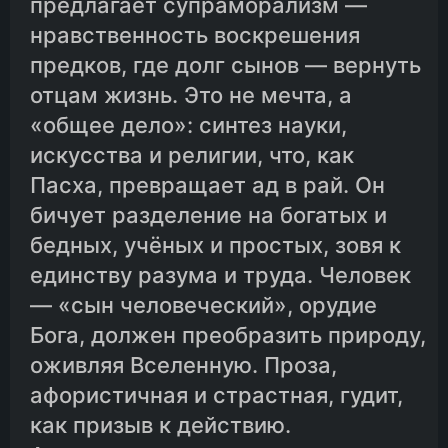
предлагает супраморализм —
08.Вопрос восьмой
нравственность воскрешения
предков, где долг сынов — вернуть
09.Вопрос девятый
отцам жизнь. Это не мечта, а
«общее дело»: синтез науки,
10.Вопрос десятый
искусства и религии, что, как
Пасха, превращает ад в рай. Он
бичует разделение на богатых и
11.Вопрос одиннадцатый
бедных, учёных и простых, зовя к
единству разума и труда. Человек
12.Вопрос двенадцатый
— «сын человеческий», орудие
Бога, должен преобразить природу,
оживляя Вселенную. Проза,
афористичная и страстная, гудит,
как призыв к действию.