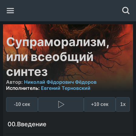
Главная
Супраморализм,
Жанры
или всеобщий
Авторы
синтез
Автор:
Николай Фёдорович Фёдоров
Исполнители
Исполнитель:
Евгений Терновский
Случайная книга
-10 сек
+10 сек
1x
00.Введение