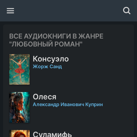
Главная
ВСЕ АУДИОКНИГИ В ЖАНРЕ
"ЛЮБОВНЫЙ РОМАН"
Жанры
Консуэло
Авторы
Жорж Санд
Исполнители
Олеся
Случайная книга
Александр Иванович Куприн
Суламифь