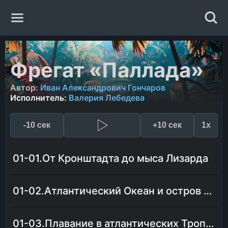
Главная
Фрегат «Паллада»
Жанры
Автор:
Иван Александрович Гончаров
Исполнитель:
Валерия Лебедева
Авторы
-10 сек
+10 сек
1x
Исполнители
01-01.От Кронштадта до мыса Лизарда
Случайная книга
01-02.Атлантический Океан и остров Мадера
01-03.Плавание в атлантических Тропиках