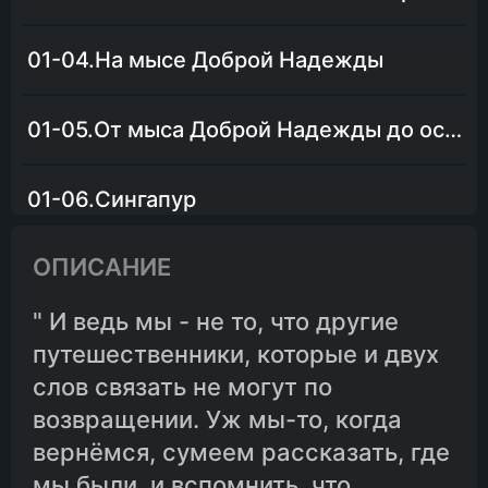
01-04.На мысе Доброй Надежды
01-05.От мыса Доброй Надежды до острова Явы
01-06.Сингапур
ОПИСАНИЕ
01-07.Гонконг
" И ведь мы - не то, что другие
01-08.Острова Бонин-Сима
путешественники, которые и двух
слов связать не могут по
02-01.Русские в Японии
возвращении. Уж мы-то, когда
вернёмся, сумеем рассказать, где
02-02.Шанхай
мы были, и вспомнить, что