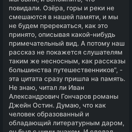
повидали. Озёра, горы и реки не
02-03.Русские в Японии
смешаются в нашей памяти, и мы
не будем пререкаться, как это
принято, описывая какой-нибудь
02-04.Ликейские острова
примечательный вид. А потому наш
рассказ не покажется слушателям
02-05.Манила
таким же несносным, как рассказы
большинства путешественников", -
02-06.От Манилы до берегов Сибири
эта цитата сразу пришла на память.
Не знаю, читал ли Иван
02-07.Обратный путь через Сибирь
Александрович Гончаров романы
Джейн Остин. Думаю, что как
02-08.Из Якутска
человек образованный и
обладающий литературным даром,
02-09.До Иркутска
он был с ними знаком. И сделал