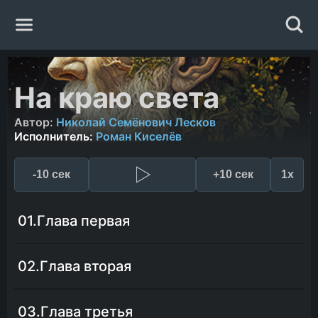
Главная
На краю света
Жанры
Автор:
Николай Семёнович Лесков
Исполнитель:
Роман Киселёв
Авторы
-10 сек
+10 сек
1x
Исполнители
01.Глава первая
Случайная книга
02.Глава вторая
03.Глава третья