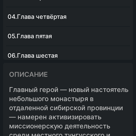
04.Глава четвёртая
05.Глава пятая
06.Глава шестая
ОПИСАНИЕ
07.Глава седьмая
Главный герой — новый настоятель
08.Глава восьмая
небольшого монастыря в
отдаленной сибирской провинции
09.Глава девятая
— намерен активизировать
миссионерскую деятельность
10.Глава десятая
среди местного тунгусского и