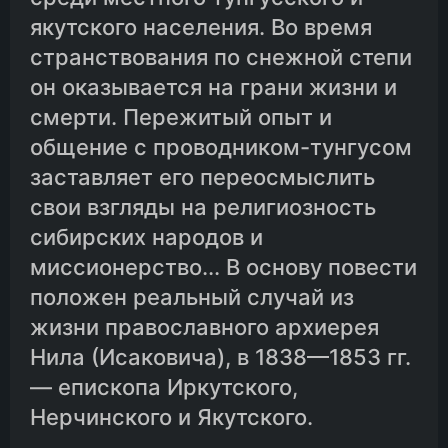
якутского населения. Во время
11.Глава одиннадцатая
странствования по снежной степи
он оказывается на грани жизни и
смерти. Пережитый опыт и
12.Глава двенадцатая
общение с проводником-тунгусом
заставляет его переосмыслить
13.Глава тринадцатая
свои взгляды на религиозность
сибирских народов и
миссионерство... В основу повести
положен реальный случай из
жизни православного архиерея
Нила (Исаковича), в 1838—1853 гг.
— епископа Иркутского,
Нерчинского и Якутского.