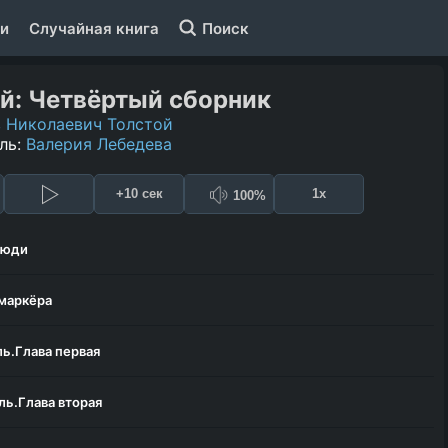
и
Случайная книга
Поиск
й: Четвёртый сборник
 Николаевич Толстой
ль:
Валерия Лебедева
+10 сек
1x
100%
люди
 маркёра
ь.Глава первая
ь.Глава вторая