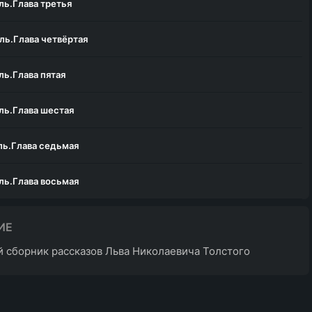
ь.Глава третья
ль.Глава четвёртая
ь.Глава пятая
ль.Глава шестая
ль.Глава седьмая
ль.Глава восьмая
ь.Глава девятая
ИЕ
 сборник рассказов Льва Николаевича Толстого
ь.Глава десятая
ь.Глава одиннадцатая