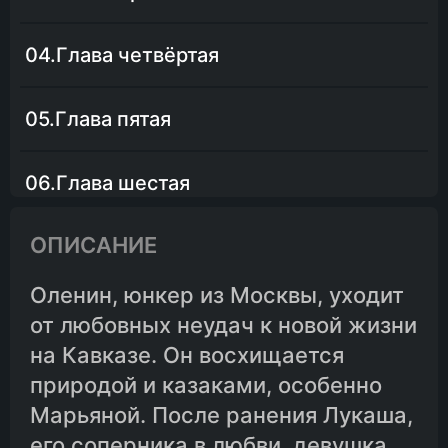
04.Глава четвёртая
05.Глава пятая
06.Глава шестая
ОПИСАНИЕ
07.Глава седьмая
Оленин, юнкер из Москвы, уходит
08.Глава восьмая
от любовных неудач к новой жизни
на Кавказе. Он восхищается
09.Глава девятая
природой и казаками, особенно
Марьяной. После ранения Лукаша,
10.Глава десятая
его соперника в любви, девушка