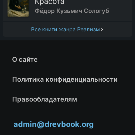
Красота
Фёдор Кузьмич Сологуб
32.Глава тридцать вторая
Все книги жанра Реализм
33.Глава тридцать третья
34.Глава тридцать четвёртая
О сайте
35.Глава тридцать пятая
Политика конфиденциальности
36.Глава тридцать шестая
Правообладателям
37.Глава тридцать седьмая
admin@drevbook.org
38.Глава тридцать восьмая