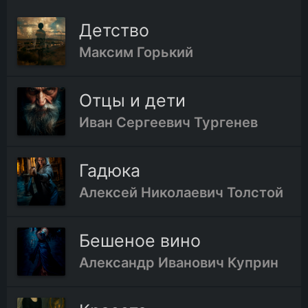
Детство
25.Глава двадцать пятая
Максим Горький
26.Глава двадцать шестая
Отцы и дети
Иван Сергеевич Тургенев
27.Глава двадцать седьмая
Гадюка
28.Глава двадцать восьмая
Алексей Николаевич Толстой
29.Глава двадцать девятая
Бешеное вино
30.Глава тридцатая
Александр Иванович Куприн
31.Глава тридцать первая