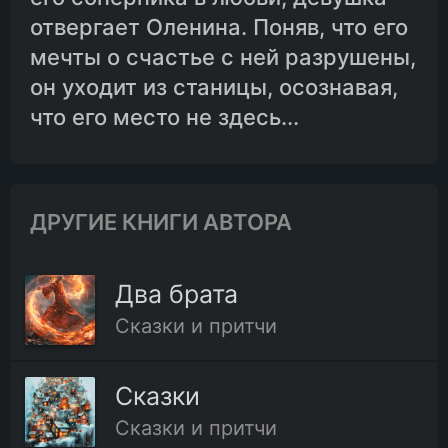
отвергает Оленина. Поняв, что его
11.Глава одиннадцатая
мечты о счастье с ней разрушены,
он уходит из станицы, осознавая,
что его место не здесь...
12.Глава двенадцатая
13.Глава тринадцатая
ДРУГИЕ КНИГИ АВТОРА
14.Глава четырнадцатая
Два брата
15.Глава пятнадцатая
Сказки и притчи
16.Глава шестнадцатая
Сказки
Сказки и притчи
17.Глава семнадцатая