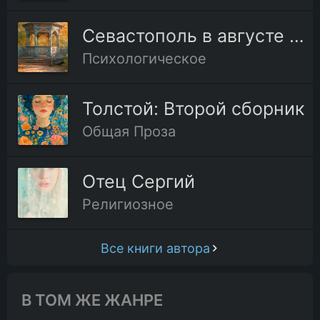
Севастополь в августе 1855 года
18.Глава восемнадцатая
Психологическое
19.Глава девятнадцатая
Толстой: Второй сборник
20.Глава двадцатая
Общая Проза
21.Глава двадцать первая
Отец Сергий
Религиозное
22.Глава двадцать вторая
Все книги автора
23.Глава двадцать третья
В ТОМ ЖЕ ЖАНРЕ
24.Глава двадцать четвёртая