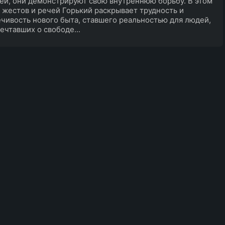
ей, они демонстрируют свою внутреннюю борьбу. В этом
 жестов и речей Горький раскрывает трудность и
чивость нового быта, ставшего реальностью для людей,
ечтавших о свободе...