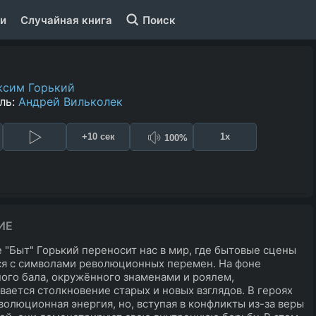
и
Случайная книга
Поиск
ксим Горький
ль:
Андрей Вильколек
+10 сек
1x
100%
ИЕ
е "Быт" Горький переносит нас в мир, где бытовые сцены
я с символами революционных перемен. На фоне
ого бала, окружённого знаменами и роялем,
вается столкновение старых и новых взглядов. В героях
волюционная энергия, но, вступая в конфликты из-за веры