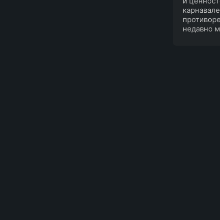
и ценност
карнавале
противоре
недавно м