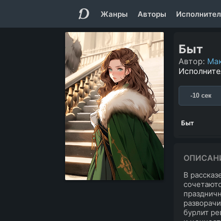
Жанры
Авторы
Исполнител
Быт
Автор:
Ма
Исполните
-10 сек
Быт
ОПИСАН
В рассказ
сочетаютс
праздничн
разворачи
бурлит ре