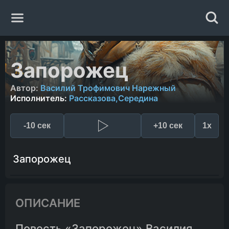
Главная
Запорожец
Жанры
Автор:
Василий Трофимович Нарежный
Исполнитель:
Рассказова,Середина
Авторы
-10 сек
+10 сек
1x
Исполнители
Запорожец
Случайная книга
ОПИСАНИЕ
Повесть «Запорожец» Василия