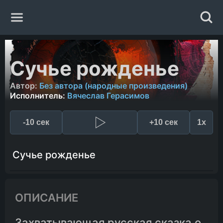
Главная
Сучье рожденье
Жанры
Автор:
Без автора (народные произведения)
Исполнитель:
Вячеслав Герасимов
Авторы
-10 сек
+10 сек
1x
Исполнители
Сучье рожденье
Случайная книга
ОПИСАНИЕ
Захватывающая русская сказка о