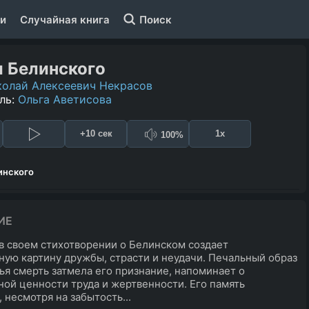
и
Случайная книга
Поиск
 Белинского
олай Алексеевич Некрасов
ль:
Ольга Аветисова
+10 сек
1x
100%
инского
ИЕ
в своем стихотворении о Белинском создает
ную картину дружбы, страсти и неудачи. Печальный образ
чья смерть затмела его признание, напоминает о
ой ценности труда и жертвенности. Его память
 несмотря на забытость...