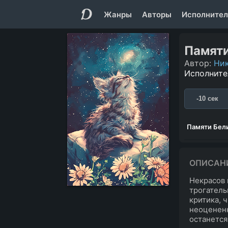
Жанры
Авторы
Исполнител
Памяти
Автор:
Ник
Исполните
-10 сек
Памяти Бел
ОПИСАН
Некрасов 
трогатель
критика, 
неоцененн
останется,