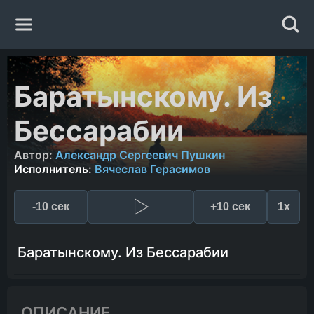
Главная
Баратынскому. Из
Жанры
Бессарабии
Авторы
Автор:
Александр Сергеевич Пушкин
Исполнитель:
Вячеслав Герасимов
Исполнители
-10 сек
+10 сек
1x
Случайная книга
Баратынскому. Из Бессарабии
ОПИСАНИЕ