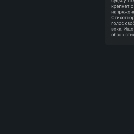
судьбу те
крепнет с
напряжени
Стихотвор
голос сво
века. Ище
обзор стих