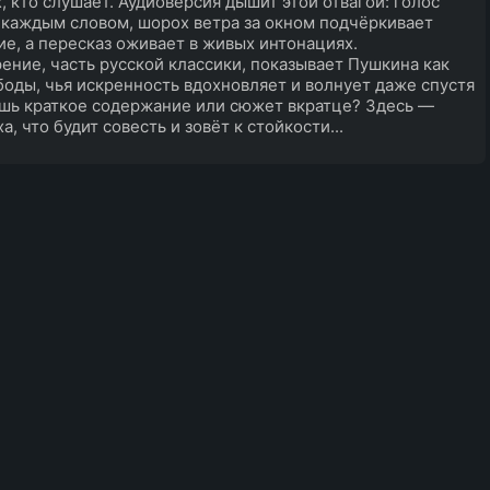
х, кто слушает. Аудиоверсия дышит этой отвагой: голос
 каждым словом, шорох ветра за окном подчёркивает
е, а пересказ оживает в живых интонациях.
ение, часть русской классики, показывает Пушкина как
боды, чья искренность вдохновляет и волнует даже спустя
шь краткое содержание или сюжет вкратце? Здесь —
а, что будит совесть и зовёт к стойкости...