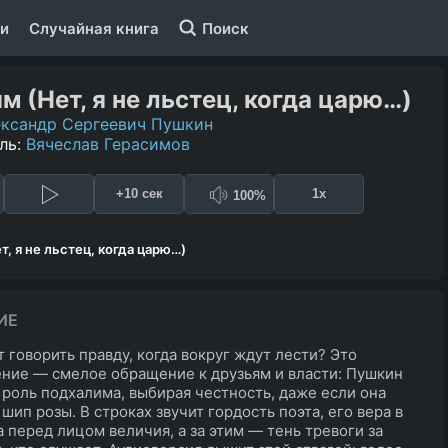
и
Случайная книга
Поиск
м (Нет, я не льстец, когда царю…)
ксандр Сергеевич Пушкин
ль:
Вячеслав Герасимов
+10 сек
1x
100%
т, я не льстец, когда царю…)
ИЕ
т говорить правду, когда вокруг ждут лести? Это
ние — смелое обращение к друзьям и власти: Пушкин
 роль подхалима, выбирая честность, даже если она
 шип розы. В строках звучит гордость поэта, его вера в
а перед лицом величия, а за этим — тень тревоги за