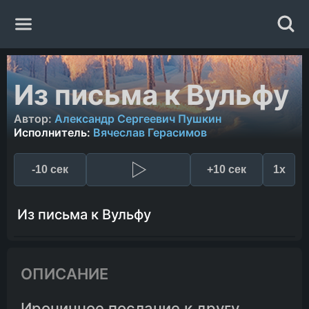
Главная
Из письма к Вульфу
Жанры
Автор:
Александр Сергеевич Пушкин
Исполнитель:
Вячеслав Герасимов
Авторы
-10 сек
+10 сек
1x
Исполнители
Из письма к Вульфу
Случайная книга
ОПИСАНИЕ
Ироничное послание к другу