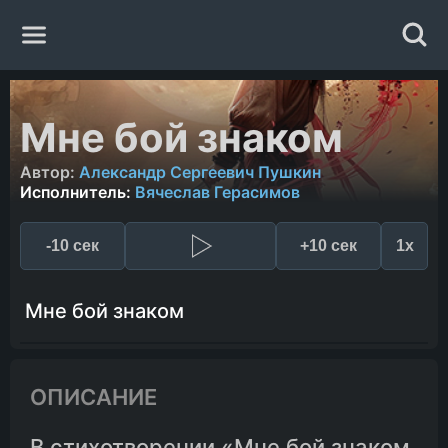
Главная
Мне бой знаком
Жанры
Автор:
Александр Сергеевич Пушкин
Исполнитель:
Вячеслав Герасимов
Авторы
-10 сек
+10 сек
1x
Исполнители
Мне бой знаком
Случайная книга
ОПИСАНИЕ
В стихотворении «Мне бой знаком