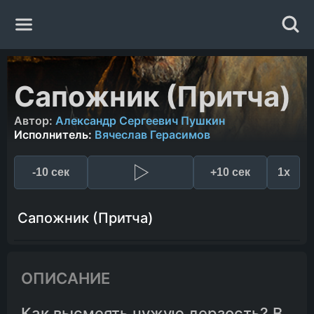
Главная
Сапожник (Притча)
Жанры
Автор:
Александр Сергеевич Пушкин
Исполнитель:
Вячеслав Герасимов
Авторы
-10 сек
+10 сек
1x
Исполнители
Сапожник (Притча)
Случайная книга
ОПИСАНИЕ
Как высмеять чужую дерзость? В