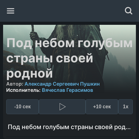
Главная
Под небом голубым
Жанры
страны своей
Авторы
родной
Автор:
Александр Сергеевич Пушкин
Исполнители
Исполнитель:
Вячеслав Герасимов
Случайная книга
-10 сек
+10 сек
1x
Под небом голубым страны своей родной