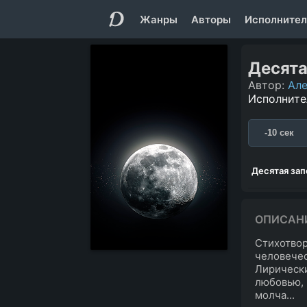
Жанры
Авторы
Исполнител
Десята
Автор:
Але
Исполните
-10 сек
Десятая за
ОПИСАН
Стихотвор
человечес
Лирически
любовью, 
молча...