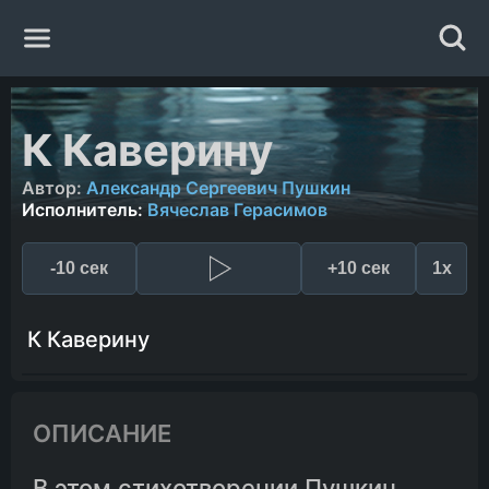
Главная
К Каверину
Жанры
Автор:
Александр Сергеевич Пушкин
Исполнитель:
Вячеслав Герасимов
Авторы
-10 сек
+10 сек
1x
Исполнители
К Каверину
Случайная книга
ОПИСАНИЕ
В этом стихотворении Пушкин