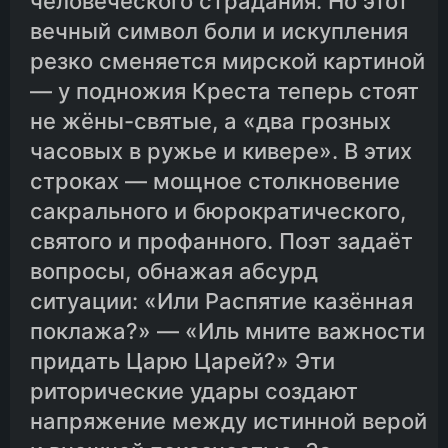
человеческого страдания. Но этот
вечный символ боли и искупления
резко сменяется мирской картиной
— у подножия Креста теперь стоят
не жёны-святые, а «два грозных
часовых в ружье и кивере». В этих
строках — мощное столкновение
сакрального и бюрократического,
святого и профанного. Поэт задаёт
вопросы, обнажая абсурд
ситуации: «Или Распятие казённая
поклажа?» — «Иль мните важности
придать Царю Царей?» Эти
риторические удары создают
напряжение между истинной верой