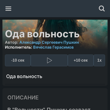
Главная
Ода вольность
Жанры
Автор:
Александр Сергеевич Пушкин
Исполнитель:
Вячеслав Герасимов
Авторы
-10 сек
+10 сек
1x
Исполнители
Ода вольность
Случайная книга
ОПИСАНИЕ
В "Вольности" Пушкин создает