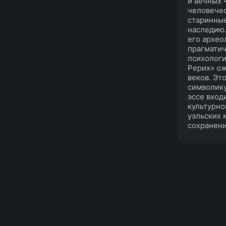
и вечных 
человечес
старинные
наследию.
его архео
прагматич
психологи
Рерих» ож
веков. Эт
символику
эссе вход
культурно
уэльских 
сохранени