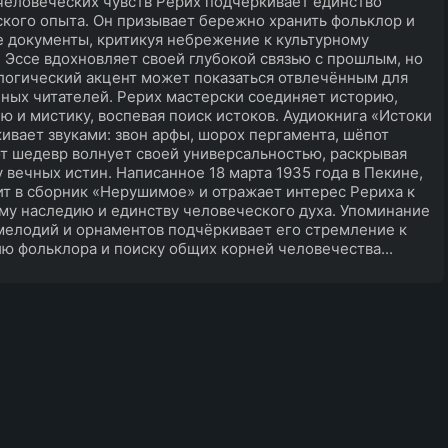
человеческих чувств Рерих подчёркивает единство
кого опыта. Он призывает бережно хранить фольклор и
 документы, критикуя небрежение к культурному
 Эссе вдохновляет своей глубокой связью с прошлым, но
логический акцент может показаться отвлечённым для
ных читателей. Рерих мастерски соединяет историю,
ю и мистику, воспевая поиск истоков. Аудиокнига «Истоки
ивает звуками: звон арфы, шорох пергамента, шёпот
от шедевр волнует своей универсальностью, раскрывая
 вечных истин. Написанное 18 марта 1935 года в Пекине,
ит в сборник «Нерушимое» и отражает интерес Рериха к
му наследию и единству человеческого духа. Упоминание
мелодий и орнаментов подчёркивает его стремление к
ю фольклора и поиску общих корней человечества...