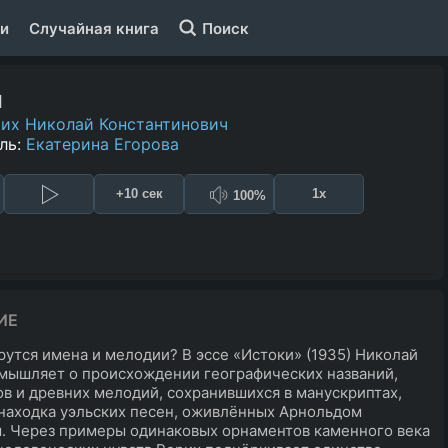
и
Случайная книга
Поиск
и
их Николай Константинович
ль:
Екатерина Егорова
+10 сек
1x
100%
ИЕ
рутся имена и мелодии? В эссе «Истоки» (1935) Николай
мышляет о происхождении географических названий,
в и древних мелодий, сохранившихся в манускриптах,
 находка уэльских песен, оживлённых Арнольдом
 Через примеры одинаковых орнаментов каменного века