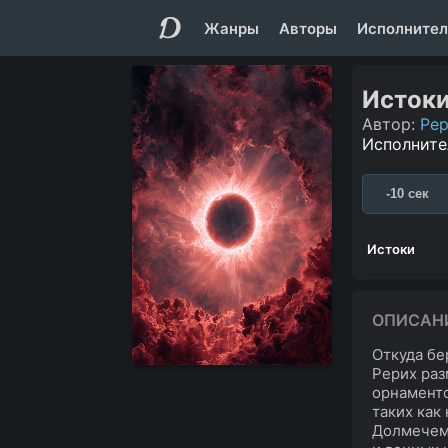
Жанры
Авторы
Исполнител
Исток
Автор:
Рер
Исполните
-10 сек
Истоки
ОПИСАН
Откуда бе
Рерих раз
орнаменто
таких как
Долмечем.