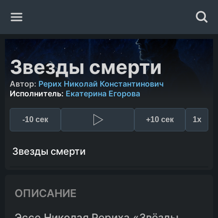
Главная
Звезды смерти
Жанры
Автор:
Рерих Николай Константинович
Исполнитель:
Екатерина Егорова
Авторы
-10 сек
+10 сек
1x
Исполнители
Звезды смерти
Случайная книга
ОПИСАНИЕ
Эссе Николая Рериха «Звёзды