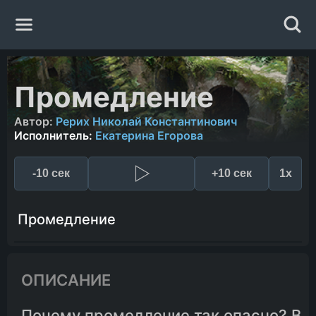
Главная
Промедление
Жанры
Автор:
Рерих Николай Константинович
Исполнитель:
Екатерина Егорова
Авторы
-10 сек
+10 сек
1x
Исполнители
Промедление
Случайная книга
ОПИСАНИЕ
Почему промедление так опасно? В