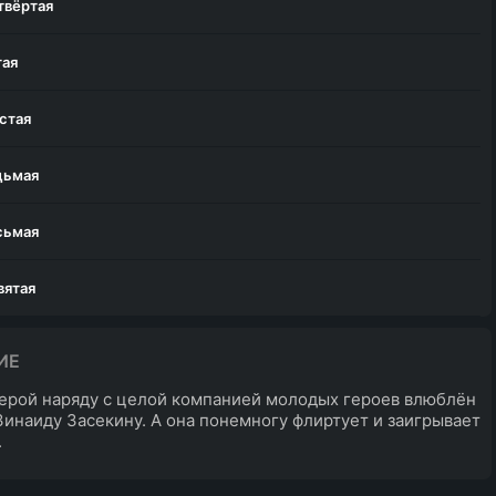
твёртая
тая
стая
дьмая
сьмая
вятая
сятая
ИЕ
ерой наряду с целой компанией молодых героев влюблён
иннадцатая
Зинаиду Засекину. А она понемногу флиртует и заигрывает
.
енадцатая