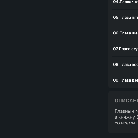
04.Глава че
05.Глава пя
06.Глава ше
07.Глава се
08.Глава во
09.Глава де
10.Глава де
ОПИСАН
Главный г
11.Глава од
в княжну 
со всеми..
12.Глава дв