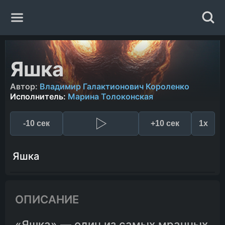
Главная
Яшка
Жанры
Автор:
Владимир Галактионович Короленко
Исполнитель:
Марина Толоконская
Авторы
-10 сек
+10 сек
1x
Исполнители
Яшка
Случайная книга
ОПИСАНИЕ
«Яшка» — один из самых мрачных