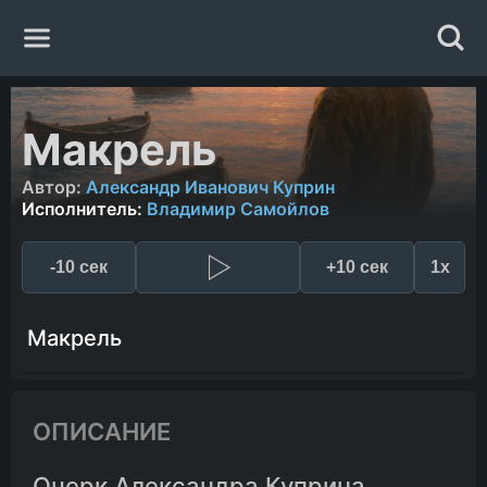
Главная
Макрель
Жанры
Автор:
Александр Иванович Куприн
Исполнитель:
Владимир Самойлов
Авторы
-10 сек
+10 сек
1x
Исполнители
Макрель
Случайная книга
ОПИСАНИЕ
Очерк Александра Куприна