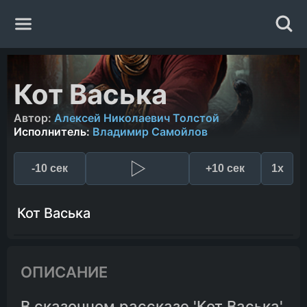
Главная
Кот Васька
Жанры
Автор:
Алексей Николаевич Толстой
Исполнитель:
Владимир Самойлов
Авторы
-10 сек
+10 сек
1x
Исполнители
Кот Васька
Случайная книга
ОПИСАНИЕ
В сказочном рассказе 'Кот Васька'