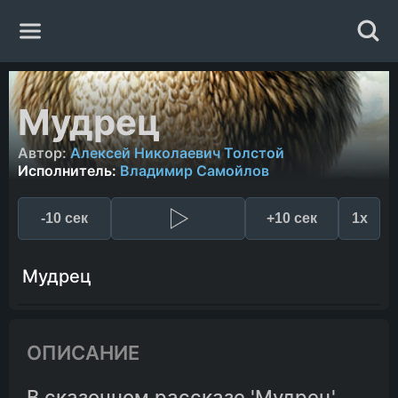
Главная
Мудрец
Жанры
Автор:
Алексей Николаевич Толстой
Исполнитель:
Владимир Самойлов
Авторы
-10 сек
+10 сек
1x
Исполнители
Мудрец
Случайная книга
ОПИСАНИЕ
В сказочном рассказе 'Мудрец'