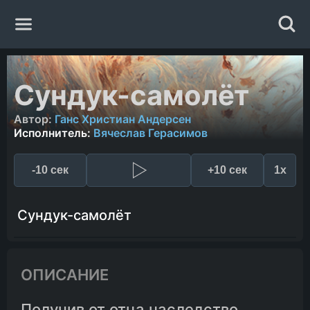
Главная
Сундук-самолёт
Жанры
Автор:
Ганс Христиан Андерсен
Исполнитель:
Вячеслав Герасимов
Авторы
-10 сек
+10 сек
1x
Исполнители
Сундук-самолёт
Случайная книга
ОПИСАНИЕ
Получив от отца наследство,