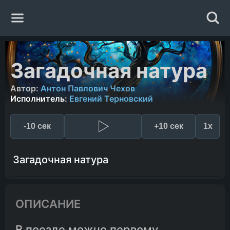
Главная
Загадочная натура
Жанры
Автор:
Антон Павлович Чехов
Исполнитель:
Евгений Терновский
Авторы
-10 сек
+10 сек
1x
Исполнители
Загадочная натура
Случайная книга
ОПИСАНИЕ
В поезде можно первому