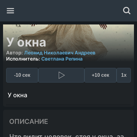
Главная
У окна
Жанры
Автор:
Леонид Николаевич Андреев
Исполнитель:
Светлана Репина
Авторы
-10 сек
+10 сек
1x
Исполнители
У окна
Случайная книга
ОПИСАНИЕ
Что видит человек, стоя у окна, за