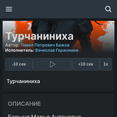
Главная
Турчаниниха
Жанры
Автор:
Павел Петрович Бажов
Исполнитель:
Вячеслав Герасимов
Авторы
-10 сек
+10 сек
1x
Исполнители
Турчаниниха
Случайная книга
ОПИСАНИЕ
Барыня Марья Антоновна