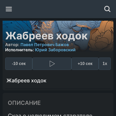
Главная
Жабреев ходок
Жанры
Автор:
Павел Петрович Бажов
Исполнитель:
Юрий Заборовский
Авторы
-10 сек
+10 сек
1x
Исполнители
Жабреев ходок
Случайная книга
ОПИСАНИЕ
Сказ о нелюдимом старателе