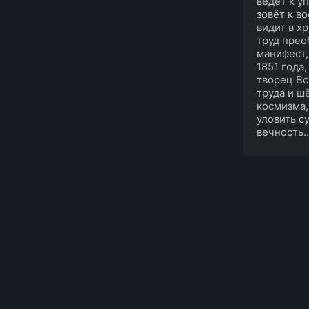
ведёт к у
зовёт к в
видит в х
труд прео
манифест,
1851 года
творец Вс
труда и ш
космизма,
уловить с
вечность..