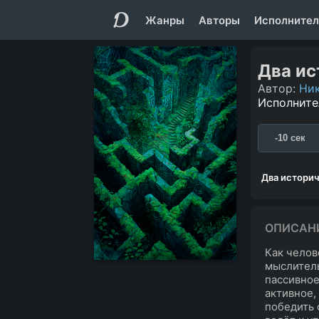
Жанры
Авторы
Исполнител
Два ис
Автор:
Ни
Исполните
-10 сек
Два истори
ОПИСАН
Как челов
мыслитель
пассивное
активное,
победить 