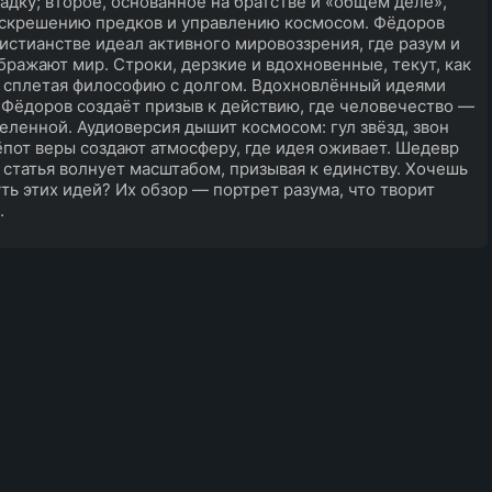
падку; второе, основанное на братстве и «общем деле»,
оскрешению предков и управлению космосом. Фёдоров
ристианстве идеал активного мировоззрения, где разум и
бражают мир. Строки, дерзкие и вдохновенные, текут, как
 сплетая философию с долгом. Вдохновлённый идеями
, Фёдоров создаёт призыв к действию, где человечество —
еленной. Аудиоверсия дышит космосом: гул звёзд, звон
ёпот веры создают атмосферу, где идея оживает. Шедевр
 статья волнует масштабом, призывая к единству. Хочешь
уть этих идей? Их обзор — портрет разума, что творит
.