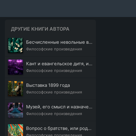
ДРУГИЕ КНИГИ АВТОРА
Бесчисленные невольные возвраты или единый, сознательный и добровольный возврат?
Философские произведения
Кант и евангельское дитя, или Сын человеческий
Философские произведения
Выставка 1899 года
Философские произведения
Музей, его смысл и назначение
Философские произведения
Вопрос о братстве, или родстве, о причинах небратского
Философские произведения