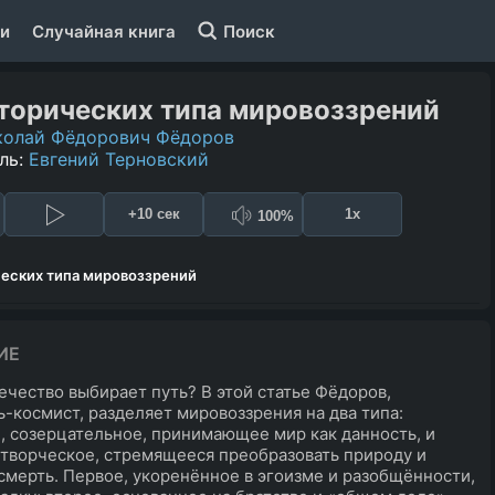
и
Случайная книга
Поиск
торических типа мировоззрений
колай Фёдорович Фёдоров
ль:
Евгений Терновский
+10 сек
1x
100%
ческих типа мировоззрений
ИЕ
ечество выбирает путь? В этой статье Фёдоров,
-космист, разделяет мировоззрения на два типа:
, созерцательное, принимающее мир как данность, и
 творческое, стремящееся преобразовать природу и
смерть. Первое, укоренённое в эгоизме и разобщённости,