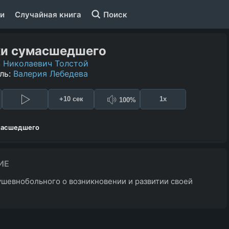
и
Случайная книга
Поиск
ки сумасшедшего
 Николаевич Толстой
ль:
Валерия Лебедева
+10 сек
1x
100%
масшедшего
ИЕ
ушевнобольного о возникновении и развитии своей