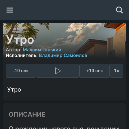
Главная
Утро
Жанры
Автор:
Максим Горький
Исполнитель:
Владимир Самойлов
Авторы
-10 сек
+10 сек
1x
Исполнители
Утро
Случайная книга
ОПИСАНИЕ
О рождении нового дня, рождении