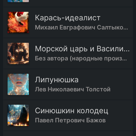
Карась-идеалист
Михаил Евграфович Салтыков-Щедрин
Морской царь и Василиса Премудрая
Без автора (народные произведения)
Липунюшка
Лев Николаевич Толстой
Синюшкин колодец
Павел Петрович Бажов