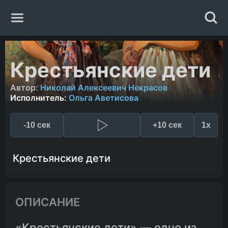
Главная
Крестьянские дети
Жанры
Автор:
Николай Алексеевич Некрасов
Исполнитель:
Ольга Аветисова
Авторы
-10 сек
+10 сек
1x
Исполнители
Крестьянские дети
Случайная книга
ОПИСАНИЕ
«Крестьянские дети» — одно из