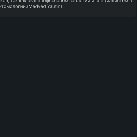
ков, так как был профессором зоологии и специалистом в
нтомологии.(Medved Yautin)