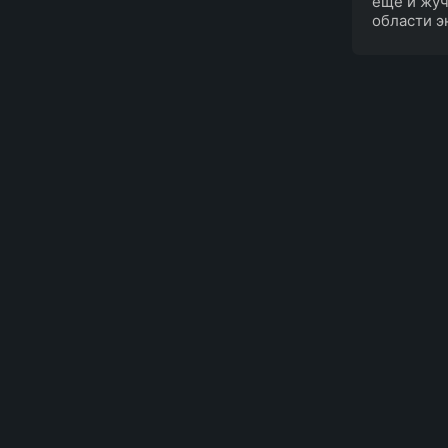
ещё и жуч
области э