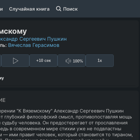
и
Случайная книга
Поиск
мскому
ксандр Сергеевич Пушкин
ль:
Вячеслав Герасимов
+10 сек
1x
100%
му
ИЕ
орении "К Вяземскому" Александр Сергеевич Пушкин
т глубокий философский смысл, противопоставляя мощь
 судьбу человека. Он предостерегает от прославления
ведь в современном мире стихии уже не подвластны
 — ими правит человек, который становится то тираном,