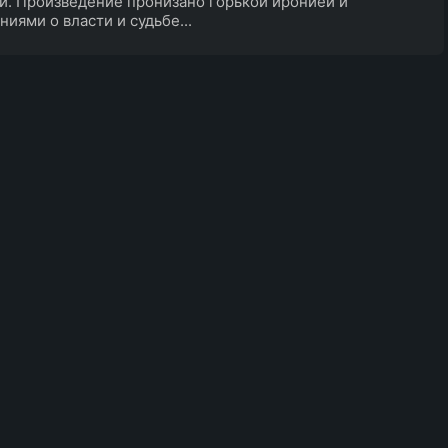
й. Произведение пронизано горькой иронией и
иями о власти и судьбе...