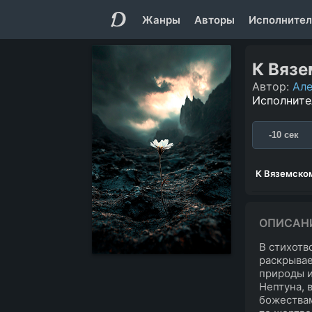
Жанры
Авторы
Исполнител
К Вязе
Автор:
Але
Исполните
-10 сек
К Вяземско
ОПИСАН
В стихотв
раскрывае
природы и
Нептуна, 
божествам