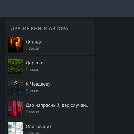
ДРУГИЕ КНИГИ АВТОРА
Дориде
Поэзия
Деревня
Поэзия
К Чаадаеву
Поэзия
Дар напрасный, дар случайный
Поэзия
Олегов щит
Поэзия