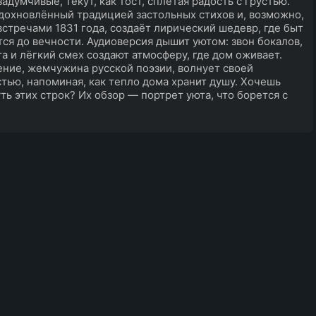
задумчивые, текут, как тост, сплетая радость с грустью.
дохновлённый традицией застольных стихов и, возможно,
стречами 1831 года, создаёт лирический шедевр, где быт
ся до вечности. Аудиоверсия дышит уютом: звон бокалов,
га и лёгкий смех создают атмосферу, где дом оживает.
ние, жемчужина русской поэзии, волнует своей
тью, напоминая, как тепло дома хранит душу. Хочешь
уть этих строк? Их обзор — портрет уюта, что борется с