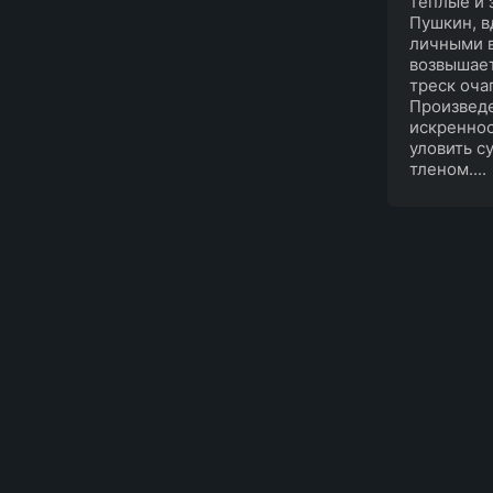
тёплые и 
Пушкин, в
личными в
возвышает
треск оча
Произведе
искреннос
уловить с
тленом....