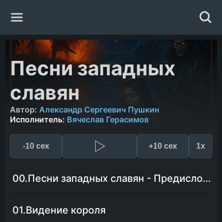
Главная
Песни западных
Жанры
славян
Авторы
Автор:
Александр Сергеевич Пушкин
Исполнитель:
Вячеслав Герасимов
Исполнители
-10 сек
+10 сек
1x
Случайная книга
00.Песни западных славян - Предисловие
01.Видение короля