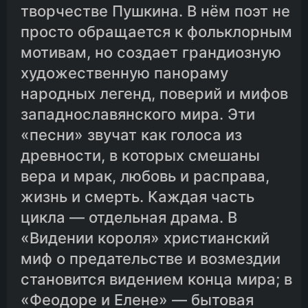
творчестве Пушкина. В нём поэт не
09.Бонапарт и черногорцы
просто обращается к фольклорным
мотивам, но создает грандиозную
10.Соловей
художественную панораму
народных легенд, поверий и мифов
западнославянского мира. Эти
11.Песня о Георгии Черном
«песни» звучат как голоса из
древности, в которых смешаны
12.Воевода Милош
вера и мрак, любовь и расправа,
жизнь и смерть. Каждая часть
13.Вурдалак
цикла — отдельная драма. В
«Видении короля» христианский
14.Сестра и братья
миф о предательстве и возмездии
становится видением конца мира; в
15.Яныш королевич
«Феодоре и Елене» — бытовая