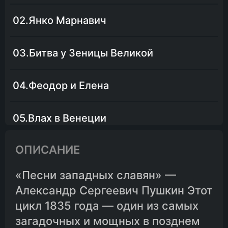
02.Янко Марнавич
03.Битва у Зеницы Великой
04.Феодор и Елена
05.Влах в Венеции
ОПИСАНИЕ
06.Гайдук Хризич
«Песни западных славян» —
07.Похоронная песня Иакинфа Маглановича
Александр Сергеевич Пушкин Этот
цикл 1835 года — один из самых
08.Марко Якубович
загадочных и мощных в позднем