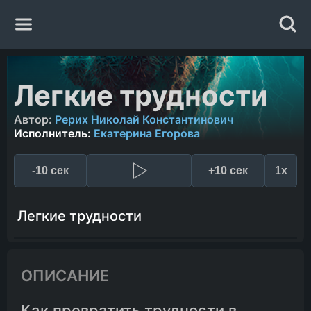
Главная
Легкие трудности
Жанры
Автор:
Рерих Николай Константинович
Исполнитель:
Екатерина Егорова
Авторы
-10 сек
+10 сек
1x
Исполнители
Легкие трудности
Случайная книга
ОПИСАНИЕ
Как превратить трудности в