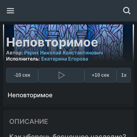
Главная
Неповторимое
Жанры
Автор:
Рерих Николай Константинович
Исполнитель:
Екатерина Егорова
Авторы
-10 сек
+10 сек
1x
Исполнители
Неповторимое
Случайная книга
ОПИСАНИЕ
Как уберечь бесценное наследие?