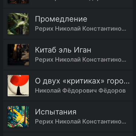
Промедление
Рерих Николай Константинович
Китаб эль Иган
Рерих Николай Константинович
О двух «критиках» городской, мещанской, и сельской, крестьянской
Николай Фёдорович Фёдоров
Испытания
Рерих Николай Константинович